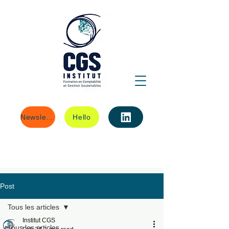
Newsletter
Hello
Post
Tous les articles
Institut CGS
Tous les articles