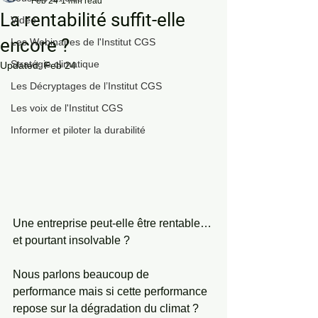
Feb 24
1 min read
La rentabilité suffit-elle
Vidéo
encore ?
Les Webinaires de l'Institut CGS
Stratégie climatique
Updated:
Feb 24
Les Décryptages de l’Institut CGS
Les voix de l'Institut CGS
Informer et piloter la durabilité
Une entreprise peut-elle être rentable… 
et pourtant insolvable ?
Nous parlons beaucoup de 
performance mais si cette performance 
repose sur la dégradation du climat ?