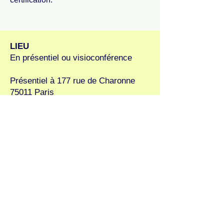
LIEU
En présentiel ou visioconférence
Présentiel à 177 rue de Charonne
75011 Paris
DURÉE
77 heures
HORAIRES
(ajustables)
9h -17h30 tous les jours *
Dont 1 h 30 de pause déjeuner
* les horaires peuvent varier en
fonction du formateur,
les stagiaires sont tenu·e·s
informé·e·s.