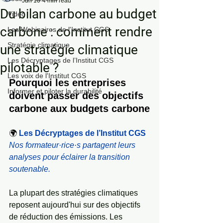
Jun 10
4 min read
Du bilan carbone au budget
Vidéo
carbone : comment rendre
Les Webinaires de l'Institut CGS
Stratégie climatique
une stratégie climatique
Les Décryptages de l’Institut CGS
pilotable ?
Les voix de l'Institut CGS
Pourquoi les entreprises 
Informer et piloter la durabilité
doivent passer des objectifs 
carbone aux budgets carbone
🌍 
Les Décryptages de l’Institut CGS
Nos formateur·rice·s partagent leurs 
analyses pour éclairer la transition 
soutenable.
La plupart des stratégies climatiques 
reposent aujourd'hui sur des objectifs 
de réduction des émissions. Les 