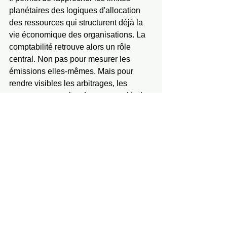
planétaires des logiques d'allocation 
des ressources qui structurent déjà la 
vie économique des organisations. La 
comptabilité retrouve alors un rôle 
central. Non pas pour mesurer les 
émissions elles-mêmes. Mais pour 
rendre visibles les arbitrages, les 
engagements et les dettes associés à 
l'usage d'un capital climatique limité.
Ce qu'il faut retenir pour 
le pilotage
La plupart des entreprises disposent 
aujourd'hui d'un bilan carbone et d'une 
trajectoire de réduction des émissions. 
Ces outils sont devenus 
indispensables. Mais ils ne suffisent 