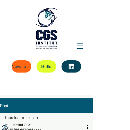
Newsletter
Hello
Post
Tous les articles
Institut CGS
Tous les articles